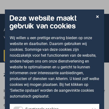
Deze website maakt
gebruik van cookies
Als Hoofd Administratie vind je bij ons altijd passende
vacaturekansen.
Wij willen u een prettige ervaring bieden op onze
website en daarbuiten. Daarom gebruiken wij
cookies. Sommige van deze cookies zijn
noodzakelijk voor het functioneren van de website,
Stuur ons een open inschrijving >
andere helpen ons om onze dienstverlening en
website te optimaliseren en u gericht te kunnen
informeren over interessante aanbiedingen,
Zie jij een match?
producten of diensten van Alterim. U kiest zelf welke
cookies wij mogen plaatsen. Bij het klikken op
‘Selectie opslaan’ worden de aangevinkte cookies
Heb je tussen
ons aanbod aan vacatures
een vacature voor
automatisch geplaatst.
Hoofd Administratie gevonden die bij je past? Solliciteer
dan direct online of neem contact op met de betreffende
Functionele cookies