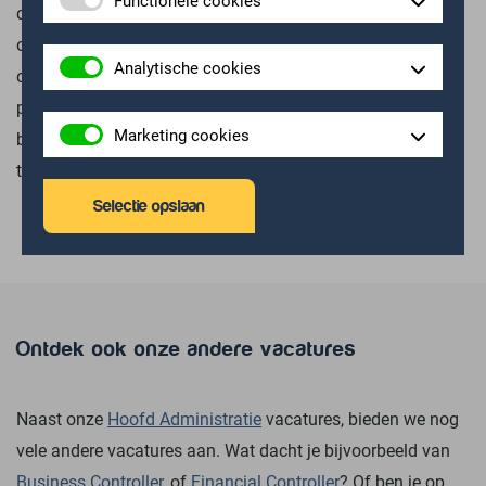
consultant. Samen gaan we aan de slag om vast te stellen
of er een mogelijke match zou zijn tussen jou en onze
Analytische cookies
opdrachtgever. Dit doen we door middel van een
persoonlijk gesprek, vaak aangevuld met een DISC test. Zo
Marketing cookies
bepalen we in hoeverre de competenties die de werkgever
terug wil zien bij jou aanwezig zijn.
Selectie opslaan
Ontdek ook onze andere vacatures
Naast onze
Hoofd Administratie
vacatures, bieden we nog
vele andere vacatures aan. Wat dacht je bijvoorbeeld van
Business Controller
, of
Financial Controller
? Of ben je op