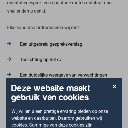
oriëntatiegesprek, een spontane match ontstaat dan
sneller dan u denkt.
Elke kandidaat introduceren wij met:
Een uitgebreid gespreksverslag.
Toelichting op het cv.
Een duidelijke weergave van verwachtingen
qua arbeidsvoorwaarden.
Deze website maakt
gebruik van cookies
Wilt u ontdekken welke RA’s in ons netwerk aansluiten
bij uw praktijk, plan dan een kennismaking met ons
Wij willen u een prettige ervaring bieden op onze
in. Zo leren we u beter kennen en kunnen we de beste
website en daarbuiten. Daarom gebruiken wij
cookies. Sommige van deze cookies zijn
match maken.