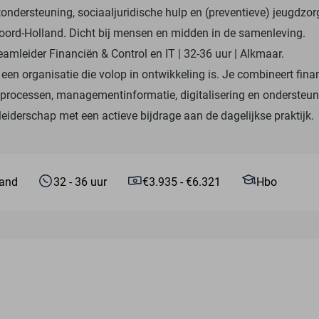
ntondersteuning, sociaaljuridische hulp en (preventieve) jeugdzor
Noord-Holland. Dicht bij mensen en midden in de samenleving.
amleider Financiën & Control en IT | 32-36 uur | Alkmaar.
 een organisatie die volop in ontwikkeling is. Je combineert fina
n processen, managementinformatie, digitalisering en ondersteu
eiderschap met een actieve bijdrage aan de dagelijkse praktijk.
land
32 - 36 uur
€3.935 - €6.321
Hbo