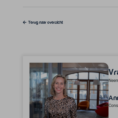
Terug naar overzicht
Vr
Neem
An
Consu