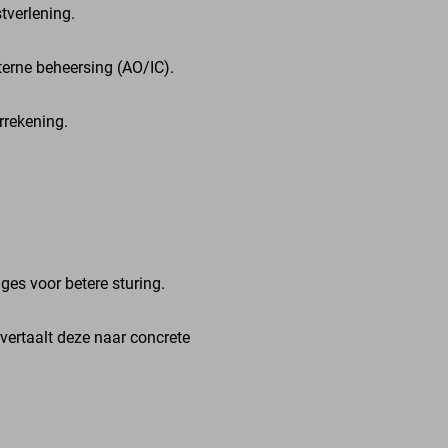
tverlening.
terne beheersing (AO/IC).
rrekening.
es voor betere sturing.
 vertaalt deze naar concrete