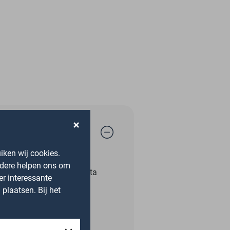
iken wij cookies.
rig hulp nodig hebben met
ndere helpen ons om
. De professionals van Sylta
er interessante
zich inzetten.
plaatsen. Bij het
e ruimte om