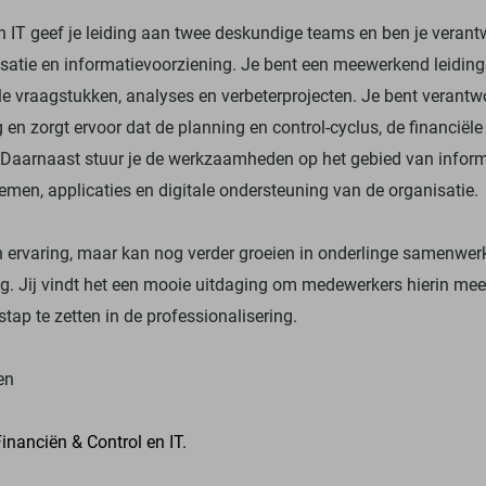
 IT geef je leiding aan twee deskundige teams en ben je verantw
isatie en informatievoorziening. Je bent een meewerkend leiding
ële vraagstukken, analyses en verbeterprojecten. Je bent verantwo
g en zorgt ervoor dat de planning en control-cyclus, de financiële
Daarnaast stuur je de werkzaamheden op het gebied van informa
emen, applicaties en digitale ondersteuning van de organisatie.
n ervaring, maar kan nog verder groeien in onderlinge samenwer
g. Jij vindt het een mooie uitdaging om medewerkers hierin mee
ap te zetten in de professionalisering.
en
inanciën & Control en IT.