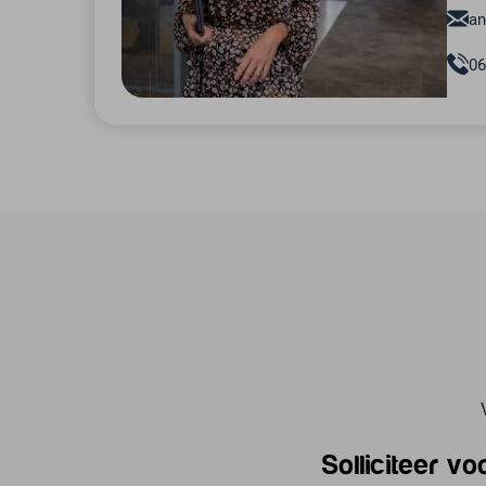
an
06
Solliciteer vo