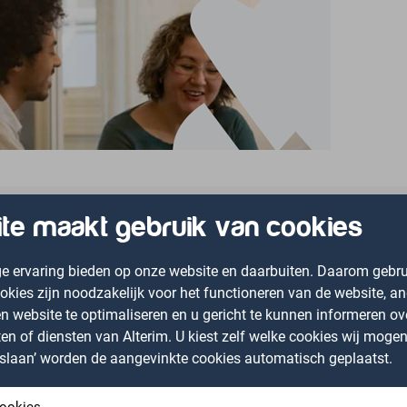
te maakt gebruik van cookies
ige ervaring bieden op onze website en daarbuiten. Daarom gebru
e doet. Daarom ondersteunt Sylta mensen die tijdelijk of langdu
ies zijn noodzakelijk voor het functioneren van de website, a
ng, sociaaljuridische dienstverlening en (preventieve) jeugdzorg
n website te optimaliseren en u gericht te kunnen informeren ov
aties in Noord-Holland en staan dicht bij de mensen voor wie zij 
n of diensten van Alterim. U kiest zelf welke cookies wij mogen 
opslaan’ worden de aangevinkte cookies automatisch geplaatst.
n vertrouwen, eigen regie en ontwikkeling. Medewerkers krijgen d
cookies