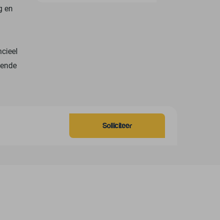
g en
ncieel
nende
Solliciteer