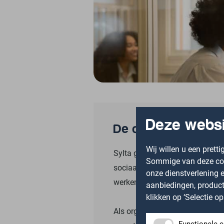
Deze websi
De organisatie
Wij willen u een prett
Sylta gelooft dat iedereen erto
Sommige van deze cook
sociaal werk, cliëntondersteuni
onze dienstverlening e
werken vanuit verschillende loc
aanbiedingen, producte
klikken op ‘Selectie 
Als organisatie gelooft Sylta i
Functionele 