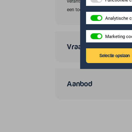
verantwoordelijkheid te nemen,
een toekomstbestendige organi
Analytische 
Marketing co
Vraag
Selectie opslaan
Aanbod