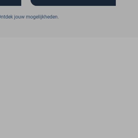
g van
Persoonlijke begeleiding naar een
ntdek jouw mogelijkheden
.
.
(nieuwe), energieke start in
functie én werkomgeving.