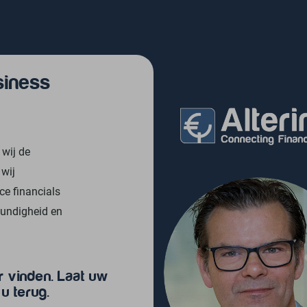
siness
 wij de
 wij
ce financials
kundigheid en
r vinden. Laat uw
u terug.