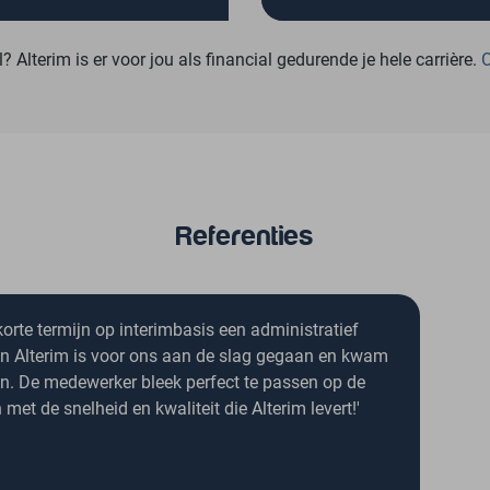
rmen de onafhankelijke
Flexibele parttime invullin
l? Alterim is er voor jou als financial gedurende je hele carrière.
O
l tussen expert en
het financiele management
htgever.
Referenties
orte termijn op interimbasis een administratief
n Alterim is voor ons aan de slag gegaan en kwam
en. De medewerker bleek perfect te passen op de
n met de snelheid en kwaliteit die Alterim levert!'