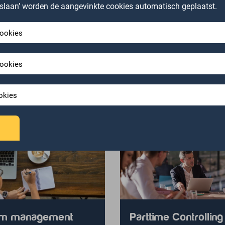
opslaan’ worden de aangevinkte cookies automatisch geplaatst.
cookies
cookies
Alterim ondersteunt bij
okies
rim management
Parttime Controlling