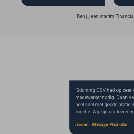
Ons doel is de perfecte match
Wij vo
Ben jij een interim Financia
tussen organisatie en financieel
schake
expert.
opdrac
'Stichting DSV had op zeer k
medewerker nodig. Daan va
heel snel met goede profiel
functie. Wij zijn erg tevrede
Jeroen - Manager Financiën